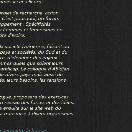
es ici et ailleurs.
projet de recherche-action-
. C’est pourquoi, un forum
oppement : Spécificités,
nal « Femmes et féminismes en
e d’Ivoire.
 société ivoirienne, faisant ou
pays et sociétés, du Sud et du
e, d’identifier des enjeux
emmes quels que soient leurs
 handicap. Le colloque d’Abidjan
de divers pays mais aussi de
és, leurs besoins, les tensions
alogue, proposera des exercices
en réseau des forces et des idées.
 ensuite sur le site web du
ra transmise à divers organismes
en permettre la bonne