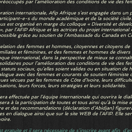
préoccupés par l’amélioration des conditions de vie des femm
ration internationale, Afip Afrique s’est engagée dans un 
rticipant-e-s du monde académique et de la société civile
ous est organisé en marge du colloque « Diversité et dével
 », par l’AFIP Afrique et les actrices du projet internatio
ossible grâce au soutien de l’Ambassade du Canada en Côt
elation des femmes et hommes, citoyennes et citoyens de la
amiliales et féminines, et des femmes et hommes de divers 
que international, dans la perspective de mieux se connaîtr
olidaires pour l’amélioration des conditions de vie des f
, statuts sociaux, qu’elles soient valides ou en situation de
 dialogue avec des femmes et courants de soutien féministe 
iques vécues par les femmes de Côte d’Ivoire, leurs difficult
tions, leurs forces, leurs stratégies et leurs solidarités.
sera effectuée par l’équipe internationale qui ouvrira le di
era à la participation de toutes et tous ainsi qu’à la mise 
e et des recommandations (déclaration d’Abidjan) figurera
 en dialogue ainsi que sur le site WEB de l’AFIP. Elle se
voire.
t gratuite et il sera nécessaire de s’inscrire avant afin d’