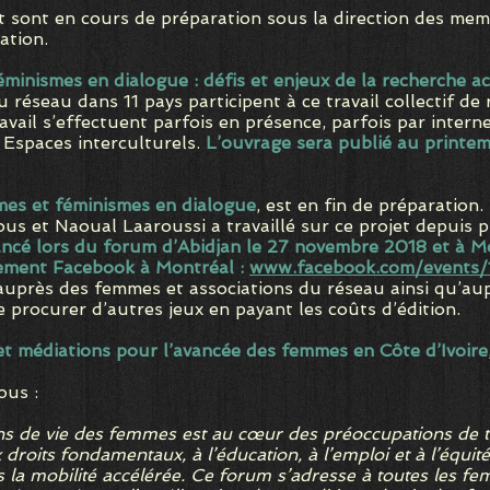
et sont en cours de préparation sous la direction des me
ation.
minismes en dialogue : défis et enjeux de la recherche a
 réseau dans 11 pays participent à ce travail collectif d
avail s’effectuent parfois en présence, parfois par intern
 Espaces interculturels.
L’ouvrage sera publié au printe
mmes et féminismes en dialogue
, est en fin de préparatio
us et Naoual Laaroussi a travaillé sur ce projet depuis 
lancé lors du forum d’Abidjan le 27 novembre 2018 et à 
nement Facebook à Montréal :
www.facebook.com/events
 auprès des femmes et associations du réseau ainsi qu’a
se procurer d’autres jeux en payant les coûts d’édition.
t médiations pour l’avancée des femmes en Côte d’Ivoire
ous :
ons de vie des femmes est au cœur des préoccupations de 
roits fondamentaux, à l’éducation, à l’emploi et à l’équit
s la mobilité accélérée. Ce forum s’adresse à toutes les 