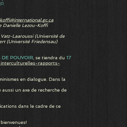
P.
offi@international.gc.ca
e Danielle Lezou-Koffi
Vatz-Laaroussi (Université de
 (Université Friedensau)
S DE POUVOIR
, se tiendra du
17
interculturelles-rapports-
nismes en dialogue. Dans la
e aussi un axe de recherche de
ations dans le cadre de ce
 bienvenues!