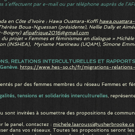
ns s’effectuent par e-mail ou par téléphone auprès de l’AFI
a en Côte d’Ivoire : Hawa Ouattara-Koffi
hawa.ouattara-k
-Thérèse Boua-Nguessan (présidente), Nellie Dally et Aimé
ët-Boigny)
afipafrique2016@gmail.com
e du projet « Femmes et féminismes en dialogue » Michèle 
ton (INSHEA), Myriame Martineau (UQAM), Simone Emmert
ATIONS, RELATIONS INTERCULTURELLES ET RAPPORT
 Genève
.
https://www.hes-so.ch/fr/migrations-relations-
ntés par des femmes membres du réseau Femmes et fémi
lités, tensions et solidarités interculturelles
, représent
ont invitées à soumettre des propositions de communic
le panel, contactez :
michele.laaroussi@usherbrooke.ca
er dans vos réseaux. Toutes les propositions seront les