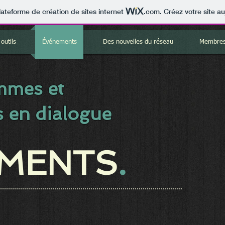
lateforme de création de sites internet
.com
. Créez votre site au
outils
Événements
Des nouvelles du réseau
Membres
mmes et
 en dialogue
MENTS
.