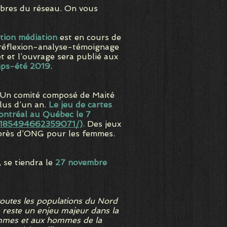
mbres du réseau. On vous
ction médiation
est en cours de
e réflexion-analyse-témoignage
et et l’ouvrage sera publié aux
mps-été 2019
.
n. Un comité composé de Maité
plus d’un an.
Le jeu de cartes
Montréal au Québec le 7
/185494662359071/)
.
Des jeux
uprès d’ONG pour les femmes.
, se tiendra le
27 novembre
toutes les populations du Nord
é reste un enjeu majeur dans la
femmes et aux hommes de la