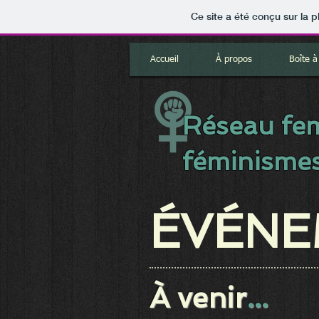
Ce site a été conçu sur la p
Accueil
À propos
Boîte à 
Réseau fe
féminismes
ÉVÉNE
À venir
...