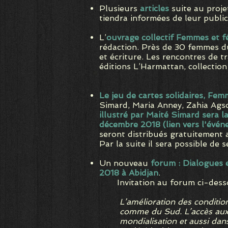
Plusieurs
articles
suite au proj
tiendra informées de leur public
L’
ouvrage collectif Femmes et fé
rédaction. Près de 30 femmes du
et écriture. Les rencontres de tr
éditions L’Harmattan, collection
Le jeu de cartes solidaires, Fe
Simard, Maria Anney, Zahia Agso
illustré par Maité Simard sera 
décembre 2018 (lien vers l'évé
seront distribués gratuitement
Par la suite il sera possible de 
Un nouveau
forum : Dialogues e
2018 à Abidjan
.
Invitation au forum ci-dess
L’amélioration des conditi
comme du Sud. L’accès aux d
mondialisation et aussi dan