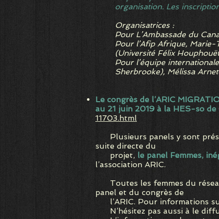
organisation. Les inscriptio
Organisatrices :
Pour L’Ambassade du Canad
Pour l’Afip Afrique, Marie
(Université Félix Houphou
Pour l’équipe international
Sherbrooke), Mélissa Arne
Le congrès de l’ARIC MIGR
au 21 juin 2019 à la HES-so de
11703.html
Plusieurs panels y sont prése
suite directe du
projet,
le panel Femmes, inéga
l’association ARIC.
Toutes les femmes du réseau s
panel et du congrès de
l’ARIC. Pour informations sur 
N’hésitez pas aussi à le diffus