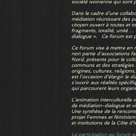
société ivoirienne qui sont 
Dans le cadre d’une collabo
médiation réunissant des pa
citoyen ouvert à toutes et t
fragments, totalité, unité …
dialogue ». Ce forum est p
Ce forum vise à mettre en r
non partie d’associations f
Nord, présents pour le collo
communs et des stratégies s
origines, cultures, religions
est l’occasion d’élargir le
s’ouvrir aux réalités spécif
qui parcourent leurs organisa
L’animation interculturelle 
de médiation-dialogue et vis
Une synthèse de la rencontr
projet Femmes et féminismes
et institutions de la Côte d’I
La participation au forum es